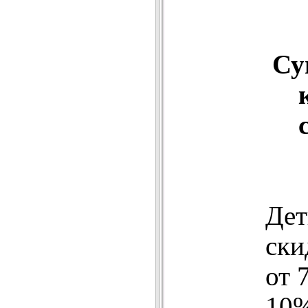
Су
Дет
ски
от 
10%