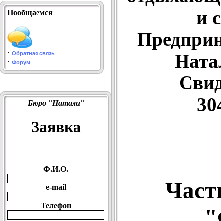
и 
Пообщаемся
Предприн
·
Обратная связь
Ната
·
Форум
Свид
30
Бюро ''Натали''
Заявка
Ф.И.О.
Част
e-mail
Телефон
"