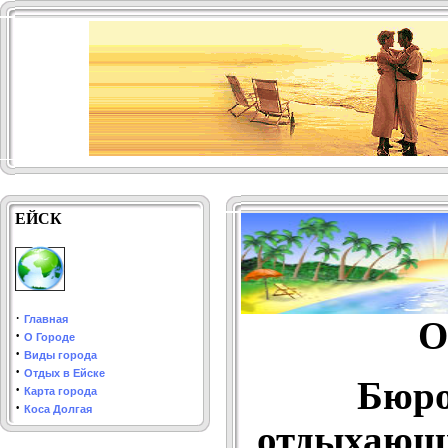
ЕЙСК
·
Главная
О
·
О Городе
·
Виды города
·
Отдых в Ейске
Бюро
·
Карта города
·
Коса Долгая
отдыхающи