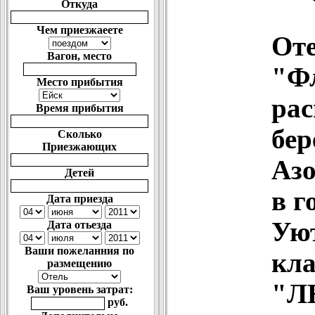
Откуда
Чем приезжаеете
От
Вагон, место
"Ф
Место прибытия
рас
Время прибытия
бер
Сколько
Приезжающих
Азо
Детей
в г
Дата приезда
Ую
Дата отьезда
Ваши пожеланния по
кла
размещению
"Л
Ваш уровень затрат:
руб.