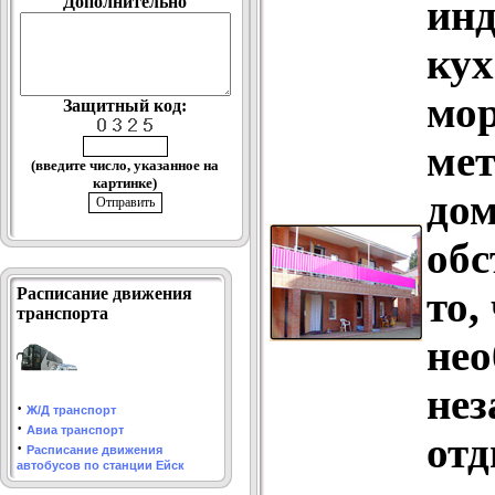
Дополнительно
ин
кух
мор
Защитный код:
мет
(введите число, указанное на
картинке)
до
обс
то,
Расписание движения
транспорта
нео
нез
·
Ж/Д транспорт
·
Авиа транспорт
отд
·
Расписание движения
автобусов по станции Ейск